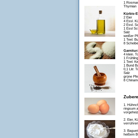
1 Rosmar
Thymian
Kürbis-E
2 Eier
4 Essl. K
2 Essl. S
1 Essl Sc
Salz
weißer Pf
1 Teel. B
8 Scheib
Garnitur
4 klein. 
1 Frühlin
1 Teel. K
1 Bund Ba
0,1 Litr. 
Salz
grüne Pfe
8 Chinamo
Zubere
1. Hühnch
ringsum 
vorgeheiz
2. Eier, 
verrühren
3. Baguet
heißem Bu