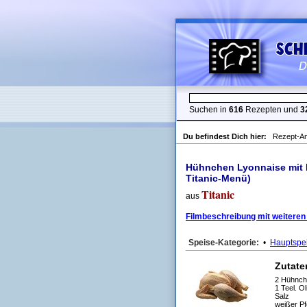
Suchen in
616
Rezepten und
3
Du befindest Dich hier:
Rezept-An
Hühnchen Lyonnaise mit K
Titanic-Menü)
Titanic
aus
Filmbeschreibung mit weiteren
Speise-Kategorie:
•
Hauptspe
Zutate
2 Hühnch
1 Teel. Ol
Salz
weißer Pf