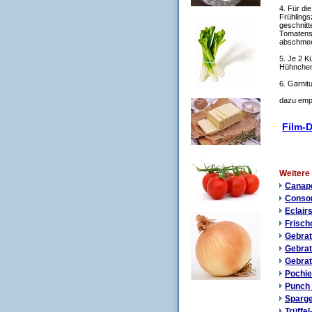
4. Für di
Frühlings
geschnitt
Tomatensa
abschme
5. Je 2 K
Hühnchenb
6. Garnit
dazu emp
Film-De
Weitere
Canapé
Consom
Eclair
Frisch
Gebrat
Gebrat
Gebrat
Pochie
Punch 
Sparge
Trüffe