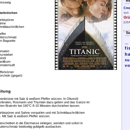
Re
inzweig
Cre
aus
ierbrötchen
Grü
ürbispüree
[USA
ahne
hnittlauchröllchen
Su
effer
utterschmalz
_
en Baguette
fi
:
Tomaten
h
gszwiebel
eimöl
su
silikum
vo
Tomatensaft
fferkörner
rcheln (gegart)
itung
enbrüste mit Salz & weißem Pfeffer würzen. In Olivenöl
anbraten, Rosmarin und Thymian dazu geben und das Ganze im
ten Bratrohr bei 160°C 8-10 Minuten durchziehen lassen.
Kürbispüree und Sahne verquirlen und mit Schnittlauchröllchen
. Mit Salz & weißem Pfeffer würzen.
tescheiben in die Eiermasse einlegen, wenden und sofort in
tterschmalz beidseitig goldgelb ausbacken.