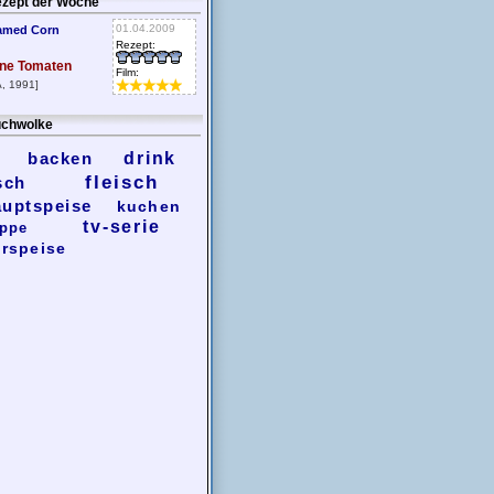
zept der Woche
01.04.2009
amed Corn
Rezept:
ne Tomaten
Film:
, 1991]
chwolke
backen
drink
fleisch
sch
auptspeise
kuchen
tv-serie
ppe
rspeise