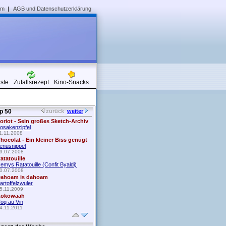
um
|
AGB und Datenschutzerklärung
iste
Zufallsrezept
Kino-Snacks
p 50
zurück
weiter
oriot - Sein großes Sketch-Archiv
osakenzipfel
1.11.2008
hocolat - Ein kleiner Biss genügt
enusnippel
9.07.2008
atatouille
emys Ratatouille (Confit Byaldi)
0.07.2008
ahoam is dahoam
artoffelzwuler
5.11.2009
okowääh
oq au Vin
4.11.2011