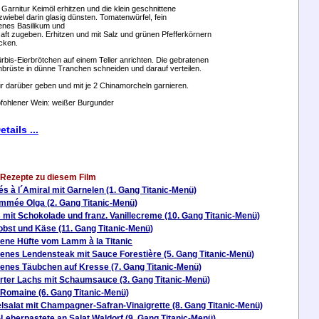
e Garnitur Keimöl erhitzen und die klein geschnittene
zwiebel darin glasig dünsten. Tomatenwürfel, fein
enes Basilikum und
ft zugeben. Erhitzen und mit Salz und grünen Pfefferkörnern
cken.
ürbis-Eierbrötchen auf einem Teller anrichten. Die gebratenen
rüste in dünne Tranchen schneiden und darauf verteilen.
ur darüber geben und mit je 2 Chinamorcheln garnieren.
fohlener Wein: weißer Burgunder
tails ...
 Rezepte zu diesem Film
s à l´Amiral mit Garnelen (1. Gang Titanic-Menü)
mée Olga (2. Gang Titanic-Menü)
s mit Schokolade und franz. Vanillecreme (10. Gang Titanic-Menü)
obst und Käse (11. Gang Titanic-Menü)
ene Hüfte vom Lamm à la Titanic
enes Lendensteak mit Sauce Forestière (5. Gang Titanic-Menü)
enes Täubchen auf Kresse (7. Gang Titanic-Menü)
rter Lachs mit Schaumsauce (3. Gang Titanic-Menü)
Romaine (6. Gang Titanic-Menü)
lsalat mit Champagner-Safran-Vinaigrette (8. Gang Titanic-Menü)
l-Leberpastete an Salat Waldorf (9. Gang Titanic-Menü)