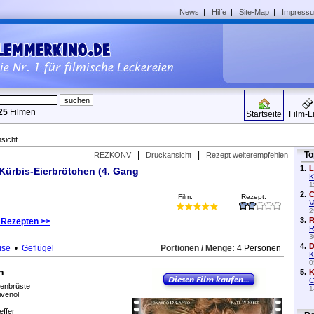
News
|
Hilfe
|
Site-Map
|
Impress
25
Filmen
Startseite
Film-L
sicht
|
|
To
REZKONV
Druckansicht
Rezept weiterempfehlen
1.
L
ürbis-Eierbrötchen (4. Gang
K
1
2.
C
Film:
Rezept:
V
2
3.
R
 Rezepten >>
R
3
4.
D
ise
•
Geflügel
Portionen / Menge:
4 Personen
K
0
n
5.
K
C
enbrüste
1
ivenöl
effer