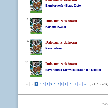
Bamberger(s) Blaue Zipfel
8.
Dahoam is dahoam
Kartoffelzwuler
9.
Dahoam is dahoam
Kässpatzen
10.
Dahoam is dahoam
Bayerischer Schweinebraten mit Knödel
(Seite
1
von
12
<<
<
1
2
3
4
5
6
7
8
9
10
11
>
>>
2008