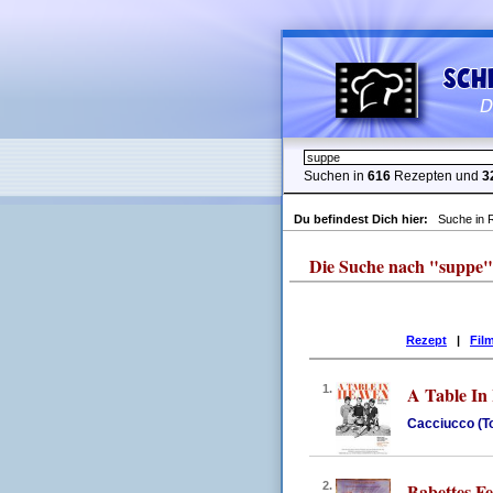
Suchen in
616
Rezepten und
3
Du befindest Dich hier:
Suche in 
Die Suche nach "suppe" li
Rezept
|
Fil
1.
A Table In
Cacciucco (To
2.
Babettes Fe