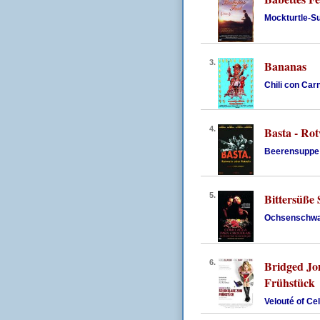
Mockturtle-S
3.
Bananas
Chili con Car
4.
Basta - Rot
Beerensuppe 
5.
Bittersüße
Ochsenschw
6.
Bridged Jo
Frühstück
Velouté of Ce