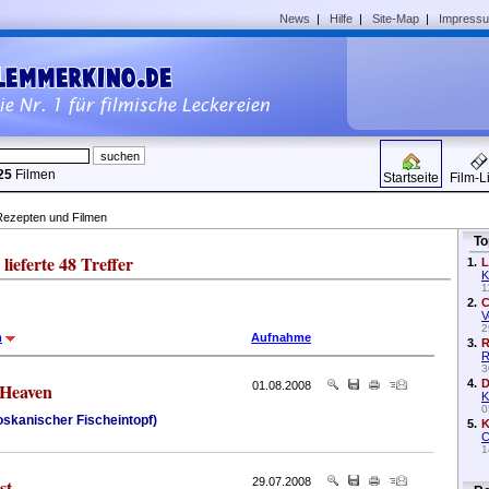
News
|
Hilfe
|
Site-Map
|
Impress
25
Filmen
Startseite
Film-L
Rezepten und Filmen
To
eferte 48 Treffer
1.
L
K
1
2.
C
V
2
m
Aufnahme
3.
R
R
3
4.
D
 Heaven
01.08.2008
K
0
skanischer Fischeintopf)
5.
K
C
1
st
29.07.2008