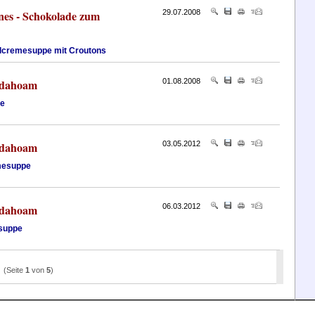
nes - Schokolade zum
29.07.2008
lcremesuppe mit Croutons
 dahoam
01.08.2008
e
 dahoam
03.05.2012
mesuppe
 dahoam
06.03.2012
suppe
(Seite
1
von
5
)