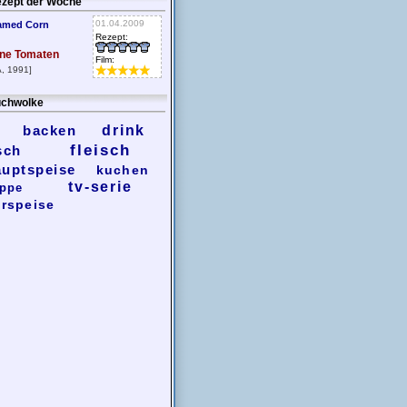
zept der Woche
01.04.2009
amed Corn
Rezept:
ne Tomaten
Film:
, 1991]
chwolke
backen
drink
fleisch
sch
auptspeise
kuchen
tv-serie
ppe
rspeise