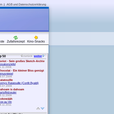
um
|
AGB und Datenschutzerklärung
iste
Zufallsrezept
Kino-Snacks
p 50
zurück
weiter
oriot - Sein großes Sketch-Archiv
osakenzipfel
1.11.2008
hocolat - Ein kleiner Biss genügt
enusnippel
9.07.2008
atatouille
emys Ratatouille (Confit Byaldi)
0.07.2008
ahoam is dahoam
artoffelzwuler
5.11.2009
okowääh
oq au Vin
4.11.2011