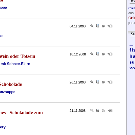
Re
uppe
Cre
aus
Grü
[USA
04.11.2008
Su
ne
_
fi
wein oder Totsein
18.12.2008
h
su
mit Schnee-Eiern
vo
 Schokolade
26.11.2008
anzsuppe
nes - Schokolade zum
21.11.2008
lery