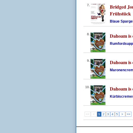
7.
Bridged Jo
Frühstück
Blaue Sparge
8.
Dahoam is
Rumfordsupp
9.
Dahoam is
Maronencre
10.
Dahoam is
Kürbiscreme
<<
<
1
2
3
4
5
>
>>