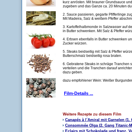
kurz anrösten. Mit brauner Grundsauce un
zugeben und das Ganze ca. 20 Minuten du
2. Sauce passieren, gegarte Pfifferlinge z
Mit Madeira, Salz & weißem Pfeffer absch
3. Kartoffelhalbmonde in Salzwasser auf d
in Butter schwenken. Mit Salz & Pfeffer wür
4. Erbsen ebenfalls in Butter schwenken und
Zucker würzen.
5. Steaks beidseitig mit Salz & Pfeffer wür
Butterschmalz beidseitig rosa braten.
6. Gebratene Steaks in schräge Tranchen s
verteilen und die Tranchen darauf anrichte
dazu geben.
dazu empfohlener Wein: Weißer Burgunde
Film-Details ...
Weitere Rezepte zu diesem Film
Canapés à l´Amiral mit Garnelen (1.
Consommée Olga (2. Gang Titanic-
Eclairs mit Schokolade und franz. Va