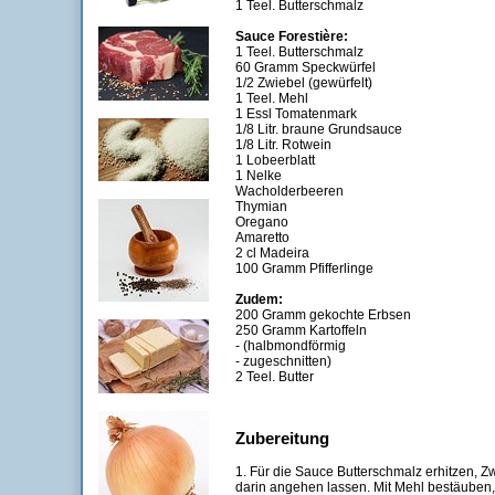
1 Teel. Butterschmalz
Sauce Forestière:
1 Teel. Butterschmalz
60 Gramm Speckwürfel
1/2 Zwiebel (gewürfelt)
1 Teel. Mehl
1 Essl Tomatenmark
1/8 Litr. braune Grundsauce
1/8 Litr. Rotwein
1 Lobeerblatt
1 Nelke
Wacholderbeeren
Thymian
Oregano
Amaretto
2 cl Madeira
100 Gramm Pfifferlinge
Zudem:
200 Gramm gekochte Erbsen
250 Gramm Kartoffeln
- (halbmondförmig
- zugeschnitten)
2 Teel. Butter
Zubereitung
1. Für die Sauce Butterschmalz erhitzen, Z
darin angehen lassen. Mit Mehl bestäube