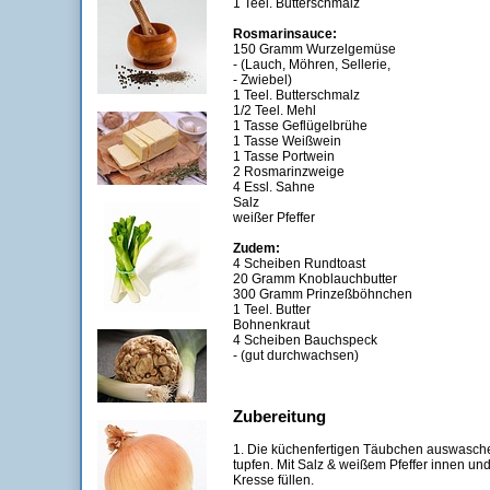
1 Teel. Butterschmalz
Rosmarinsauce:
150 Gramm Wurzelgemüse
- (Lauch, Möhren, Sellerie,
- Zwiebel)
1 Teel. Butterschmalz
1/2 Teel. Mehl
1 Tasse Geflügelbrühe
1 Tasse Weißwein
1 Tasse Portwein
2 Rosmarinzweige
4 Essl. Sahne
Salz
weißer Pfeffer
Zudem:
4 Scheiben Rundtoast
20 Gramm Knoblauchbutter
300 Gramm Prinzeßböhnchen
1 Teel. Butter
Bohnenkraut
4 Scheiben Bauchspeck
- (gut durchwachsen)
Zubereitung
1. Die küchenfertigen Täubchen auswasch
tupfen. Mit Salz & weißem Pfeffer innen u
Kresse füllen.