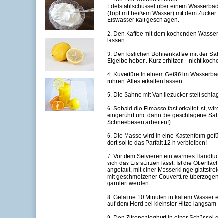
Edelstahlschüssel über einem Wasserba
(Topf mit heißem Wasser) mit dem Zucker
Eiswasser kalt geschlagen.
2. Den Kaffee mit dem kochenden Wasser
lassen.
3. Den löslichen Bohnenkaffee mit der Sah
Eigelbe heben. Kurz erhitzen - nicht koch
4. Kuvertüre in einem Gefäß im Wasserba
rühren. Alles erkalten lassen.
5. Die Sahne mit Vanillezucker steif schla
6. Sobald die Eimasse fast erkaltet ist, wir
eingerührt und dann die geschlagene Sah
Schneebesen arbeiten!) .
6. Die Masse wird in eine Kastenform gefü
dort sollte das Parfait 12 h verbleiben!
7. Vor dem Servieren ein warmes Handtuc
sich das Eis stürzen lässt. Ist die Oberflä
angetaut, mit einer Messerklinge glattstre
mit geschmolzener Couvertüre überzogen
garniert werden.
8. Gelatine 10 Minuten in kaltem Wasser 
auf dem Herd bei kleinster Hitze langsam 
9. Den Zitronenjoghurt in einer Schüssel g