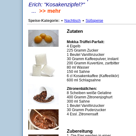
Erich: "Kosakenzipfel?"
...
>> mehr
Speise-Kategorie:
•
Nachtisch
•
Süßspeise
Zutaten
Mokka-Trüffel-Parfait:
4 Eigelb
225 Gramm Zucker
1 Beutel Vanillinzucker
30 Gramm Kaffeepulver, instant
200 Gramm Kuvertüre, zartbitter
80 ml Wasser
150 ml Sahne
6 cl Kosakenkaffee (Kaffeelikör)
600 ml Schlagsahne
Zitronenbällchen:
8 Scheiben weiße Gelatine
400 Gramm Zitronenjoghurt
300 ml Sahne
1 Beutel Vanillinzucker
30 Gramm Puderzucker
4 Essl. Zitronensaft
Zubereitung
1. Die Eier werden in einer