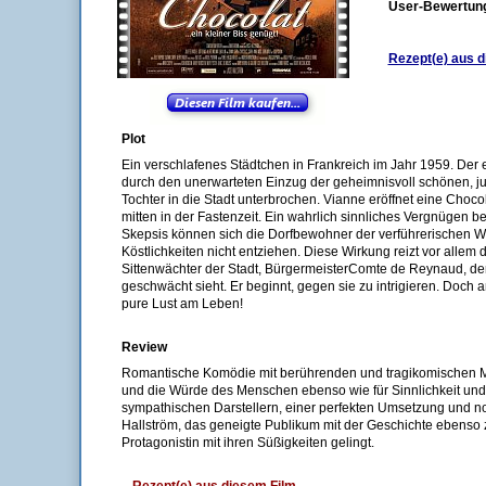
User-Bewertun
Rezept(e) aus d
Plot
Ein verschlafenes Städtchen in Frankreich im Jahr 1959. Der e
durch den unerwarteten Einzug der geheimnisvoll schönen, j
Tochter in die Stadt unterbrochen. Vianne eröffnet eine Choco
mitten in der Fastenzeit. Ein wahrlich sinnliches Vergnügen be
Skepsis können sich die Dorfbewohner der verführerischen W
Köstlichkeiten nicht entziehen. Diese Wirkung reizt vor allem
Sittenwächter der Stadt, BürgermeisterComte de Reynaud, der
geschwächt sieht. Er beginnt, gegen sie zu intrigieren. Doch 
pure Lust am Leben!
Review
Romantische Komödie mit berührenden und tragikomischen Mo
und die Würde des Menschen ebenso wie für Sinnlichkeit und 
sympathischen Darstellern, einer perfekten Umsetzung und nos
Hallström, das geneigte Publikum mit der Geschichte ebenso 
Protagonistin mit ihren Süßigkeiten gelingt.