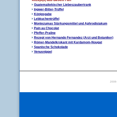
Rezept(e) aus diesem Film
Guatemaltekischer Liebeszaubertrank
Ingwer-Bitter-Trüffel
Königsgabe
Lebkuchentrüffel
Montezumas Stärkungsmittel und Aphrodisiakum
Pain au Chocolat
Pfeffer-Praline
Rezept von Hernando Fernandez (Arzt und Botaniker)
Römer-Mandelkrokant mit Kardamom-Nougat
Spanische Schokolade
Venusnippel
2008