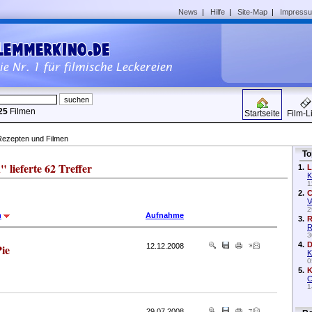
News
|
Hilfe
|
Site-Map
|
Impress
25
Filmen
Startseite
Film-L
Rezepten und Filmen
To
ieferte 62 Treffer
1.
L
K
1
2.
C
V
2
m
Aufnahme
3.
R
R
3
4.
D
ie
12.12.2008
K
0
5.
K
C
1
29.07.2008