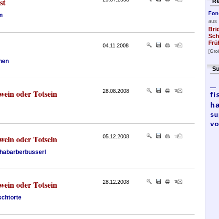
st
Re
Fon
m
aus
Bri
Sch
Frü
04.11.2008
[Gro
hen
Su
_
wein oder Totsein
28.08.2008
fi
h
su
vo
wein oder Totsein
05.12.2008
habarberbusserl
wein oder Totsein
28.12.2008
schtorte