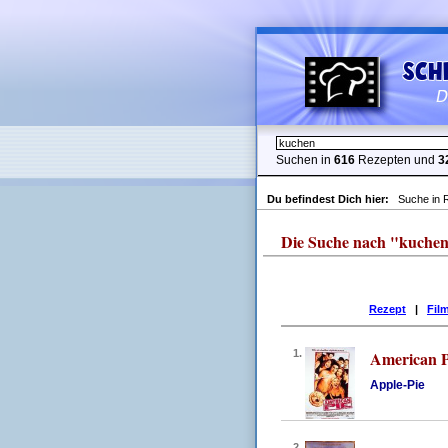
Suchen in
616
Rezepten und
3
Du befindest Dich hier:
Suche in 
Die Suche nach "kuchen" l
Rezept
|
Fil
1.
American P
Apple-Pie
2.