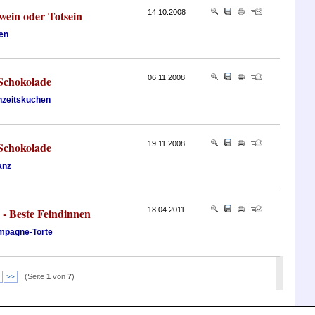
wein oder Totsein
14.10.2008
en
 Schokolade
06.11.2008
hzeitskuchen
 Schokolade
19.11.2008
anz
 - Beste Feindinnen
18.04.2011
mpagne-Torte
(Seite
1
von
7
)
>>