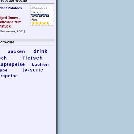
zept der Woche
25.11.2008
dant Potatoes
Rezept:
dged Jones -
Film:
okolade zum
hstück
ßbritannien, 2001]
chwolke
backen
drink
fleisch
sch
auptspeise
kuchen
tv-serie
ppe
rspeise