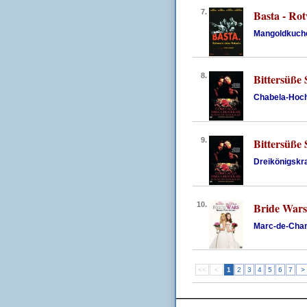
7.
Basta - Rot
Mangoldkuch
8.
Bittersüße
Chabela-Hoc
9.
Bittersüße
Dreikönigskr
10.
Bride Wars
Marc-de-Cha
<<
<
1
2
3
4
5
6
7
>