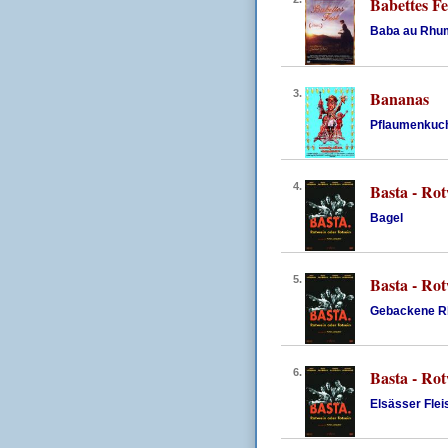
Babettes Fe
Baba au Rhu
3.
Bananas
Pflaumenkuc
4.
Basta - Rot
Bagel
5.
Basta - Rot
Gebackene R
6.
Basta - Rot
Elsässer Flei