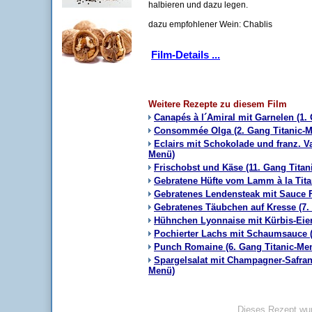
halbieren und dazu legen.
dazu empfohlener Wein: Chablis
Film-Details ...
Weitere Rezepte zu diesem Film
Canapés à l´Amiral mit Garnelen (1.
Consommée Olga (2. Gang Titanic-
Eclairs mit Schokolade und franz. Va
Menü)
Frischobst und Käse (11. Gang Titan
Gebratene Hüfte vom Lamm à la Tita
Gebratenes Lendensteak mit Sauce Fo
Gebratenes Täubchen auf Kresse (7.
Hühnchen Lyonnaise mit Kürbis-Eier
Pochierter Lachs mit Schaumsauce (
Punch Romaine (6. Gang Titanic-Me
Spargelsalat mit Champagner-Safran-
Menü)
Dieses Rezept wur