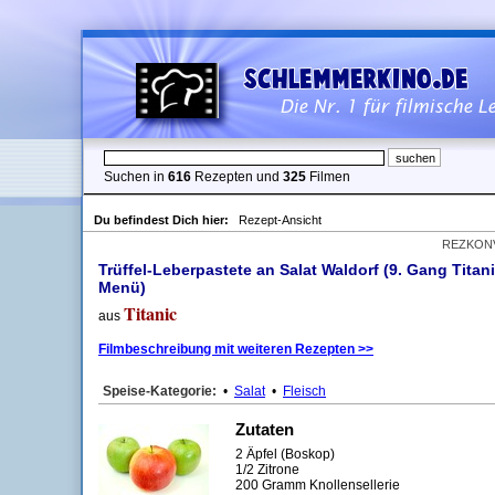
Suchen in
616
Rezepten und
325
Filmen
Du befindest Dich hier:
Rezept-Ansicht
REZKON
Trüffel-Leberpastete an Salat Waldorf (9. Gang Titani
Menü)
Titanic
aus
Filmbeschreibung mit weiteren Rezepten >>
Speise-Kategorie:
•
Salat
•
Fleisch
Zutaten
2 Äpfel (Boskop)
1/2 Zitrone
200 Gramm Knollensellerie