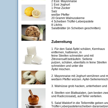
2 Essl. Mayonnaise
1 Essl Joghurt
1 Prise Zucker
Salz
weißer Pfeffer
20 Gramm Walnusskerne
4 Scheiben Trüffel-Leberpastete
8 Litchis
Salatblätter (in Scheiben geschnitten)
Zubereitung
1. Für den Salat Äpfel schälen, Kernhaus
entfernen, halbieren, in
feine Streifen schneiden und mit
Zitronensaft beträufeln. Sellerie
putzen, schälen, ebenfalls in feine Streifen
schneiden und unter die
Äpfel mischen.
2. Mayonnaise mit Joghurt verrühren und m
weißem Pfeffer würzen. Apfel-Selleriemis
3. Walnüsse grob hacken, unterheben und
4. Streifen von Blattsalaten, (am besten zwei
und Radicciosalat), auf Teller verteilen.
5. Salat Waldorf in die Tellermitte geben un
Trüffel-Leberpastetenscheiben daransetzen.