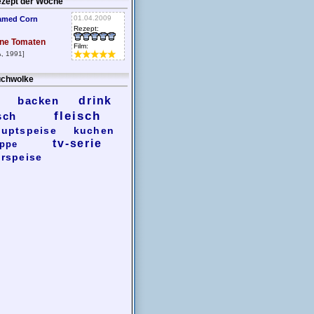
zept der Woche
01.04.2009
amed Corn
Rezept:
ne Tomaten
Film:
, 1991]
chwolke
backen
drink
fleisch
sch
uptspeise
kuchen
tv-serie
ppe
rspeise