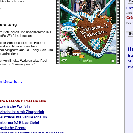
Re
l Aceto balsamico
Cre
er
aus
Grü
[USA
ereitung
te Bete garen und anschließend in 1
Su
oße Würfel schneiden.
_
 einer Schüssel die Rote Bete mit
alat und Nüssen mischen,
fi
iner Vinigrette aus Öl, Essig, Salz und
er zubereiten.
ha
t von Brigitte Walbrun alias Rosi
su
leitner in "Lansing kocht"
vo
m-Details ...
ere Rezepte zu diesem Film
bayrische Waffeln
elscheiben mit Zimtparfait
elstrudel mit Vanilleschaum
berger(s) Blaue Zipfel
yerische Creme