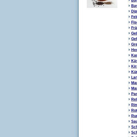
Bay
Bay
Di
Fel
Fis
Frä
Ge
Gef
Gre
He
Kar
Kä
Kir
Kü
Lan
Ma
Ma
Pan
Reh
Rin
Rot
Ru
Sau
Sch
Sch