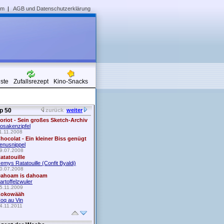
um
|
AGB und Datenschutzerklärung
iste
Zufallsrezept
Kino-Snacks
p 50
zurück
weiter
oriot - Sein großes Sketch-Archiv
osakenzipfel
1.11.2008
hocolat - Ein kleiner Biss genügt
enusnippel
9.07.2008
atatouille
emys Ratatouille (Confit Byaldi)
0.07.2008
ahoam is dahoam
artoffelzwuler
5.11.2009
okowääh
oq au Vin
4.11.2011