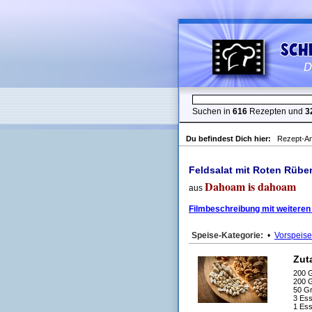
Suchen in
616
Rezepten und
3
Du befindest Dich hier:
Rezept-An
Feldsalat mit Roten Rüb
Dahoam is dahoam
aus
Filmbeschreibung mit weiteren
Speise-Kategorie:
•
Vorspeise
Zut
200 
200 
50 G
3 Ess
1 Ess