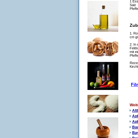
1 Ess
Salz
Pfeff
Zub
1. Ro
cm gr
2. In
Felds
mit e
Pfeff
Rezep
Kirch
Fil
Weit
Alt
Apf
Apf
Bam
Ba