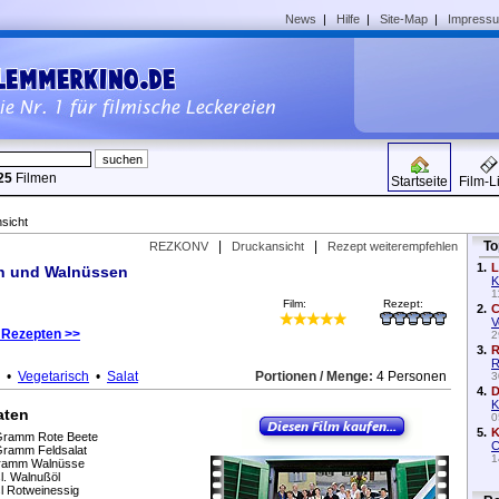
News
|
Hilfe
|
Site-Map
|
Impress
25
Filmen
Startseite
Film-L
sicht
|
|
To
REZKONV
Druckansicht
Rezept weiterempfehlen
1.
L
en und Walnüssen
K
1
Film:
Rezept:
2.
C
V
 Rezepten >>
2
3.
R
R
•
Vegetarisch
•
Salat
Portionen / Menge:
4 Personen
3
4.
D
K
aten
0
5.
K
Gramm Rote Beete
C
Gramm Feldsalat
1
ramm Walnüsse
l. Walnußöl
l Rotweinessig