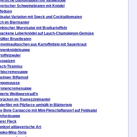
erische Dampfnudeln mit Vanillesoße
erischer Schweinebraten mit Knödel
pfedusn
dsalat-Variation mit Speck und Cocktailtomaten
ch im Biermantel
nkischer Wurstsalat mit Bratkartoffeln
backene Leberknödel auf Lauch-Champignon-Gemüse
üllter Brustbraten
melmaultaschen aus Kartoffelteig mit Sauerkraut
nnenknödelsuppe
toffelzwuler
sspatzen
sch-Tiramisu
rbiscremesuppe
singer Biflamod
ngomousse
ronencremesuppe
ierte Weißwurstradl’n
rücken im Tramezzinimantel
derfilet mit Pilzfarce umhüllt in Blätterteig
e Bete Carpaccio mit Mini-Fleischpflanzerl auf Feldsalat
mfordsuppe
rer Fleck
nitzel altbayerische Art
oko-Minz-Torte