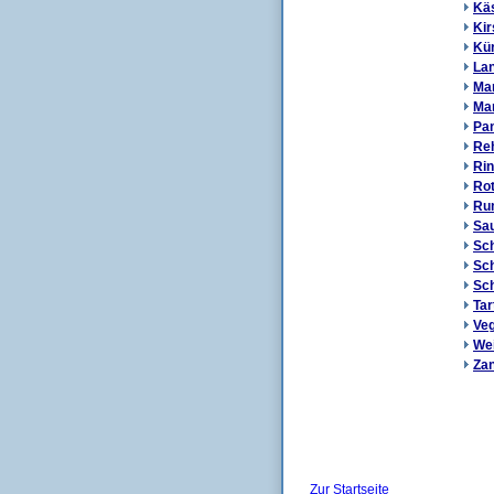
Kä
Kir
Kü
Lan
Ma
Ma
Pan
Reh
Rin
Rot
Ru
Sau
Sch
Sch
Sc
Tar
Veg
We
Zan
Zur Startseite