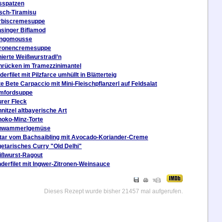
sspatzen
sch-Tiramisu
rbiscremesuppe
singer Biflamod
ngomousse
ronencremesuppe
ierte Weißwurstradl’n
rücken im Tramezzinimantel
derfilet mit Pilzfarce umhüllt in Blätterteig
e Bete Carpaccio mit Mini-Fleischpflanzerl auf Feldsalat
mfordsuppe
rer Fleck
nitzel altbayerische Art
oko-Minz-Torte
hwammerlgemüse
tar vom Bachsaibling mit Avocado-Koriander-Creme
etarisches Curry "Old Delhi"
ißwurst-Ragout
derfilet mit Ingwer-Zitronen-Weinsauce
Dieses Rezept wurde bisher 21457 mal aufgerufen.