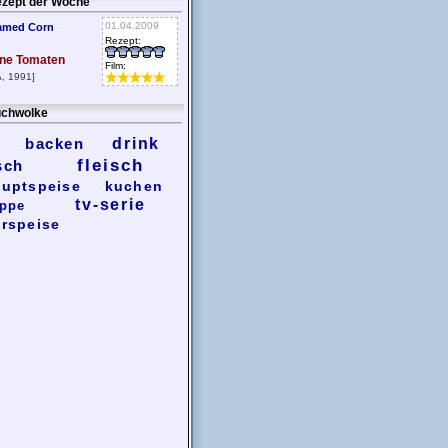
zept der Woche
01.04.2009
amed Corn
Rezept:
ne Tomaten
Film:
, 1991]
chwolke
backen
drink
fleisch
sch
uptspeise
kuchen
tv-serie
ppe
rspeise