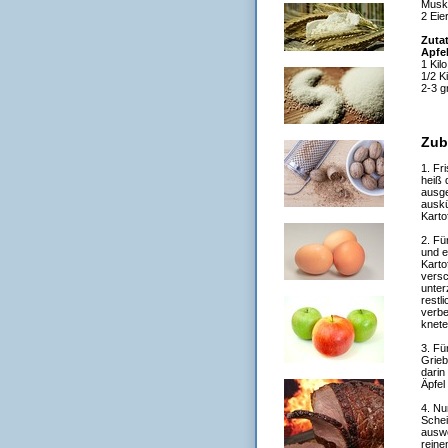
Musk
2 Eie
Zutat
Apfe
1 Kil
1/2 K
2-3 g
Zub
1. Fr
heiß 
ausge
auskü
Karto
2. Fü
und e
Karto
versc
unter
restl
verbe
knete
3. Fü
Grieb
darin
Äpfel
4. Nu
Schei
auswe
reine