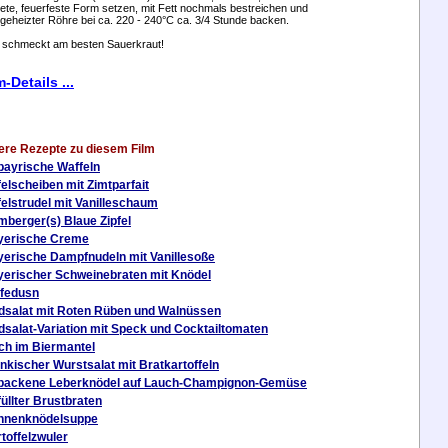
tete, feuerfeste Form setzen, mit Fett nochmals bestreichen und
rgeheizter Röhre bei ca. 220 - 240°C ca. 3/4 Stunde backen.
 schmeckt am besten Sauerkraut!
m-Details ...
ere Rezepte zu diesem Film
bayrische Waffeln
elscheiben mit Zimtparfait
elstrudel mit Vanilleschaum
berger(s) Blaue Zipfel
yerische Creme
erische Dampfnudeln mit Vanillesoße
erischer Schweinebraten mit Knödel
pfedusn
dsalat mit Roten Rüben und Walnüssen
dsalat-Variation mit Speck und Cocktailtomaten
ch im Biermantel
nkischer Wurstsalat mit Bratkartoffeln
backene Leberknödel auf Lauch-Champignon-Gemüse
üllter Brustbraten
nnenknödelsuppe
toffelzwuler