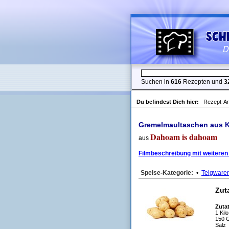
Suchen in
616
Rezepten und
3
Du befindest Dich hier:
Rezept-An
Gremelmaultaschen aus Ka
Dahoam is dahoam
aus
Filmbeschreibung mit weiteren
Speise-Kategorie:
•
Teigware
Zut
Zutat
1 Kil
150 
Salz