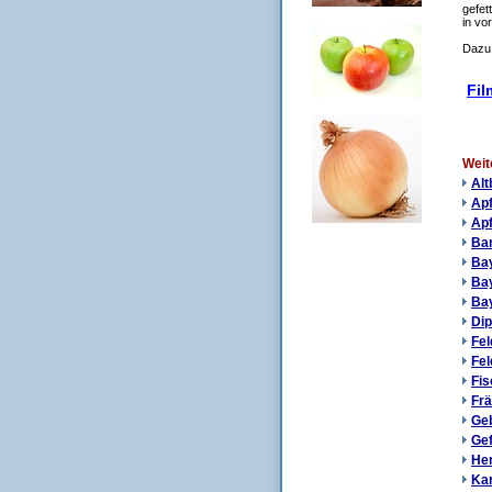
gefet
in vo
Dazu
Fil
Weit
Alt
Apf
Apf
Bam
Ba
Bay
Bay
Di
Fel
Fel
Fis
Frä
Ge
Gef
He
Kar