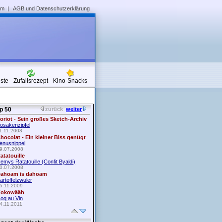
um
|
AGB und Datenschutzerklärung
iste
Zufallsrezept
Kino-Snacks
p 50
zurück
weiter
oriot - Sein großes Sketch-Archiv
osakenzipfel
1.11.2008
hocolat - Ein kleiner Biss genügt
enusnippel
9.07.2008
atatouille
emys Ratatouille (Confit Byaldi)
0.07.2008
ahoam is dahoam
artoffelzwuler
5.11.2009
okowääh
oq au Vin
4.11.2011