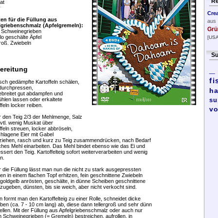
Re
at
r
Cre
en für die Füllung aus
aus
lgriebenschmalz (Apfelgremeln):
Grü
o Schweinegrieben
ilo geschälte Äpfel
[USA
roß. Zwiebeln
Su
_
ereitung
fi
isch gedämpfte Kartoffeln schälen,
durchpressen,
ha
breitet gut abdampfen und
hlen lassen oder erkaltete
su
ffeln locker reiben.
vo
r den Teig 2/3 der Mehlmenge, Salz
vtl. wenig Muskat über
ffeln streuen, locker abbröseln,
hlagene Eier mit Gabel
ziehen, rasch und kurz zu Teig zusammendrücken, nach Bedarf
iches Mehl einarbeiten. Das Mehl bindet ebenso wie das Ei und
ssert den Teig. Kartoffelteig sofort weiterverarbeiten und wenig
n.
r die Füllung lässt man nun die nicht zu stark ausgepressten
en in einem flachen Topf erhitzen, fein geschnittene Zwiebeln
 goldgelb anrösten, geschälte, in dünne Scheiben geschnittene
 zugeben, dünsten, bis sie weich, aber nicht verkocht sind.
n formt man den Kartoffelteig zu einer Rolle, schneidet dicke
ben (ca. 7 - 10 cm lang) ab, diese dann tellergroß und sehr dünn
llen. Mit der Füllung aus Apfelgriebenschmalz oder auch nur
n Schweinegrieben (= Gremeln) bestreichen, aufrollen, in