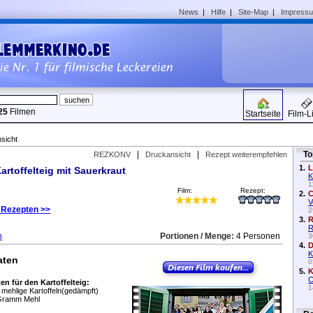
News
|
Hilfe
|
Site-Map
|
Impress
25
Filmen
Startseite
Film-L
sicht
|
|
To
REZKONV
Druckansicht
Rezept weiterempfehlen
1.
L
rtoffelteig mit Sauerkraut
K
1
Film:
Rezept:
2.
C
V
 Rezepten >>
2
3.
R
R
n
Portionen / Menge:
4 Personen
3
4.
D
K
aten
0
5.
K
C
en für den Kartoffelteig:
1
o mehlige Kartoffeln(gedämpft)
Gramm Mehl