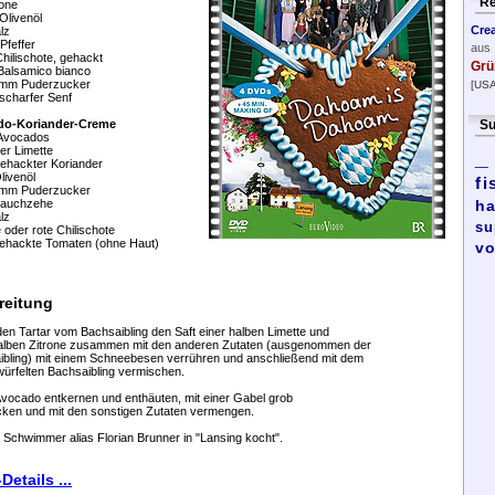
Re
rone
Olivenöl
Cre
lz
Pfeffer
aus
hilischote, gehackt
Grü
Balsamico bianco
mm Puderzucker
[USA
 scharfer Senf
do-Koriander-Creme
Su
 Avocados
ner Limette
_
gehackter Koriander
livenöl
fi
mm Puderzucker
lauchzehe
ha
lz
su
 oder rote Chilischote
gehackte Tomaten (ohne Haut)
vo
reitung
den Tartar vom Bachsaibling den Saft einer halben Limette und
halben Zitrone zusammen mit den anderen Zutaten (ausgenommen der
ibling) mit einem Schneebesen verrühren und anschließend mit dem
würfelten Bachsaibling vermischen.
Avocado entkernen und enthäuten, mit einer Gabel grob
cken und mit den sonstigen Zutaten vermengen.
chwimmer alias Florian Brunner in "Lansing kocht".
Details ...