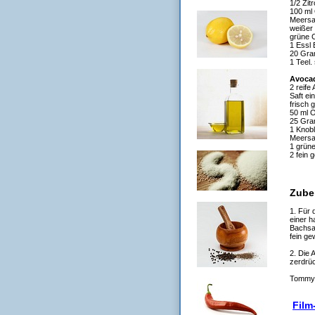
1/2 Zit
100 ml 
Meersa
weißer 
grüne C
1 Essl 
20 Gra
1 Teel.
Avoca
2 reife
Saft ei
frisch 
50 ml O
25 Gra
1 Knob
Meersa
1 grüne
2 fein 
Zube
1. Für 
einer 
Bachsa
fein ge
2. Die 
zerdrü
Tommy S
Film-