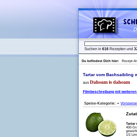
Suchen in
616
Rezepten und
3
Du befindest Dich hier:
Rezept-An
Tartar vom Bachsaibling 
Dahoam is dahoam
aus
Filmbeschreibung mit weiteren
Speise-Kategorie:
•
Vorspeise
Zuta
Tartar
400 Gra
gewürfe
1/2 Lim