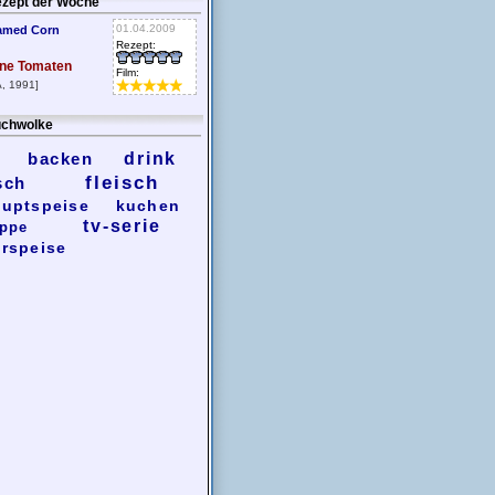
zept der Woche
01.04.2009
amed Corn
Rezept:
ne Tomaten
Film:
, 1991]
chwolke
backen
drink
fleisch
sch
uptspeise
kuchen
tv-serie
ppe
rspeise