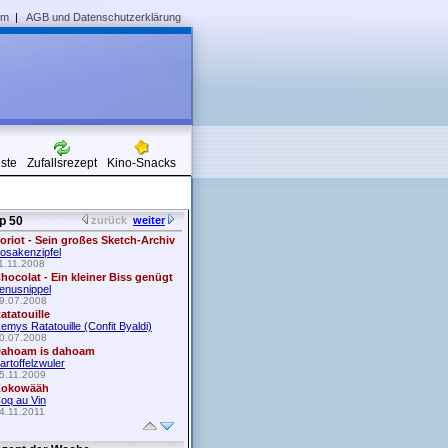
um
|
AGB und Datenschutzerklärung
iste
Zufallsrezept
Kino-Snacks
p 50
zurück
weiter
oriot - Sein großes Sketch-Archiv
osakenzipfel
1.11.2008
hocolat - Ein kleiner Biss genügt
enusnippel
9.07.2008
atatouille
emys Ratatouille (Confit Byaldi)
0.07.2008
ahoam is dahoam
artoffelzwuler
5.11.2009
okowääh
oq au Vin
4.11.2011