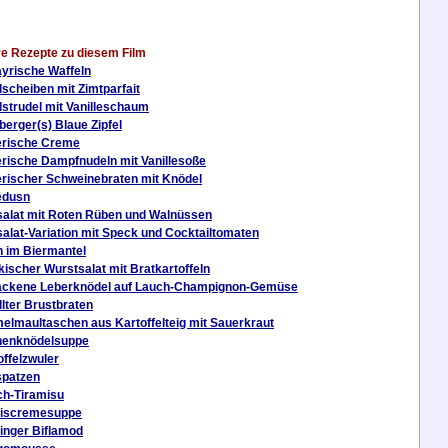
re Rezepte zu diesem Film
ayrische Waffeln
lscheiben mit Zimtparfait
lstrudel mit Vanilleschaum
erger(s) Blaue Zipfel
rische Creme
rische Dampfnudeln mit Vanillesoße
rischer Schweinebraten mit Knödel
edusn
salat mit Roten Rüben und Walnüssen
salat-Variation mit Speck und Cocktailtomaten
h im Biermantel
kischer Wurstsalat mit Bratkartoffeln
ckene Leberknödel auf Lauch-Champignon-Gemüse
llter Brustbraten
elmaultaschen aus Kartoffelteig mit Sauerkraut
enknödelsuppe
offelzwuler
patzen
ch-Tiramisu
iscremesuppe
inger Biflamod