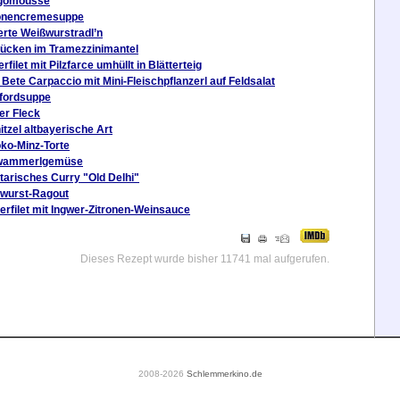
gomousse
onencremesuppe
erte Weißwurstradl’n
ücken im Tramezzinimantel
rfilet mit Pilzfarce umhüllt in Blätterteig
 Bete Carpaccio mit Mini-Fleischpflanzerl auf Feldsalat
fordsuppe
er Fleck
itzel altbayerische Art
ko-Minz-Torte
wammerlgemüse
tarisches Curry "Old Delhi"
wurst-Ragout
erfilet mit Ingwer-Zitronen-Weinsauce
Dieses Rezept wurde bisher 11741 mal aufgerufen.
2008-2026
Schlemmerkino.de