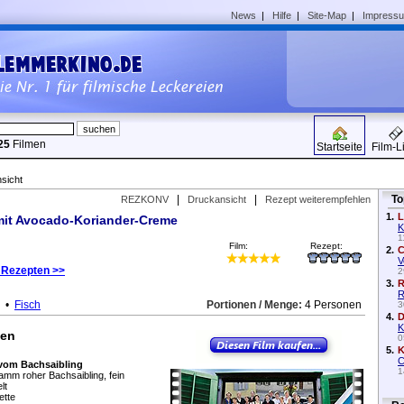
News
|
Hilfe
|
Site-Map
|
Impress
25
Filmen
Startseite
Film-L
sicht
|
|
To
REZKONV
Druckansicht
Rezept weiterempfehlen
1.
L
mit Avocado-Koriander-Creme
K
1
Film:
Rezept:
2.
C
V
 Rezepten >>
2
3.
R
R
•
Fisch
Portionen / Menge:
4 Personen
3
4.
D
K
ten
0
5.
K
C
 vom Bachsaibling
1
mm roher Bachsaibling, fein
lt
ette