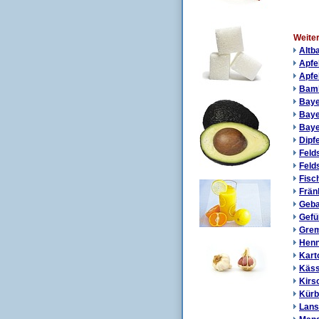
Weite
Altb
Apfe
Apfe
Bamb
Baye
Baye
Baye
Dipf
Feld
Feld
Fisc
Frän
Geba
Gefü
Grem
Henn
Kart
Käss
Kirs
Kürb
Lans