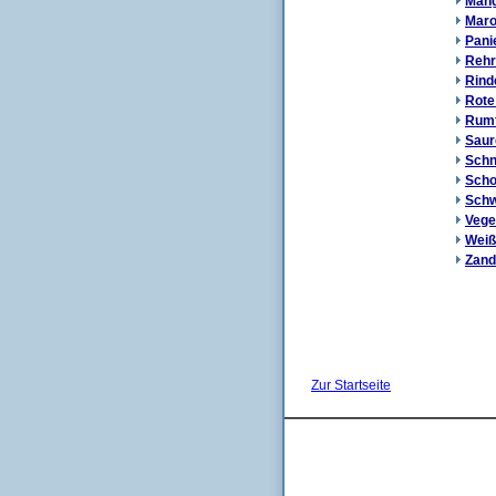
Man
Mar
Pani
Rehr
Rinde
Rote
Rum
Saur
Schn
Scho
Sch
Vege
Weiß
Zand
Zur Startseite