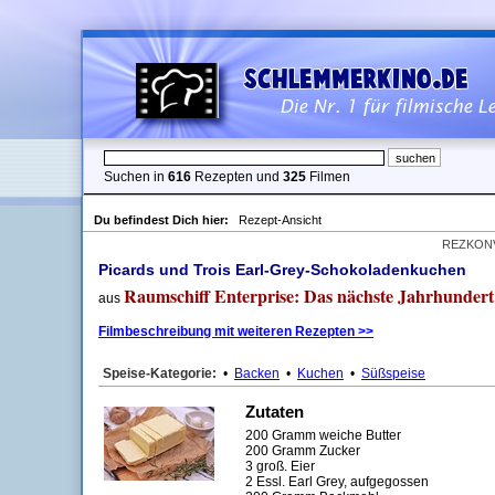
Suchen in
616
Rezepten und
325
Filmen
Du befindest Dich hier:
Rezept-Ansicht
REZKON
Picards und Trois Earl-Grey-Schokoladenkuchen
Raumschiff Enterprise: Das nächste Jahrhundert
aus
Filmbeschreibung mit weiteren Rezepten >>
Speise-Kategorie:
•
Backen
•
Kuchen
•
Süßspeise
Zutaten
200 Gramm weiche Butter
200 Gramm Zucker
3 groß. Eier
2 Essl. Earl Grey, aufgegossen