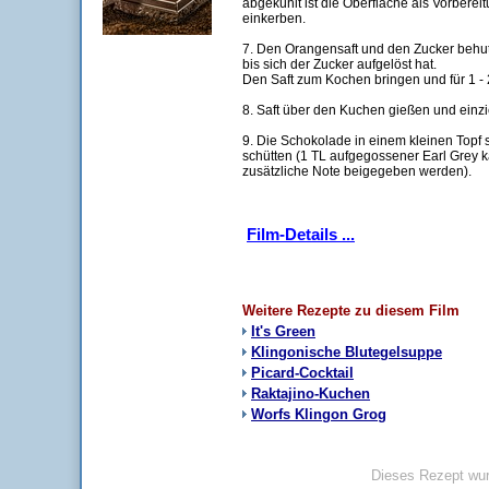
abgekühlt ist die Oberfläche als Vorbereitu
einkerben.
7. Den Orangensaft und den Zucker behut
bis sich der Zucker aufgelöst hat.
Den Saft zum Kochen bringen und für 1 - 
8. Saft über den Kuchen gießen und einz
9. Die Schokolade in einem kleinen Top
schütten (1 TL aufgegossener Earl Grey 
zusätzliche Note beigegeben werden).
Film-Details ...
Weitere Rezepte zu diesem Film
It's Green
Klingonische Blutegelsuppe
Picard-Cocktail
Raktajino-Kuchen
Worfs Klingon Grog
Dieses Rezept wur