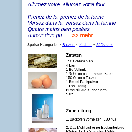
Allumez votre, allumez votre four
Prenez de la, prenez de la farine
Versez dans la, versez dans la terrine
Quatre mains bien pesées
Autour d'un pu ...
>> mehr
Speise-Kategorie:
•
Backen
•
Kuchen
•
Süßspeise
Zutaten
150 Gramm Mehl
4 Eier
1 Be Vollmilch
175 Gramm zerlassene Butter
150 Gramm Zucker
1 Beutel Backpulver
1 Essl Honig
Butter für die Kuchenform
Salz
Zubereitung
1. Backofen vorheizen (180 °C)
2. Das Mehl auf einer Backunterlage
häufen, in die Mitte eine Mulde