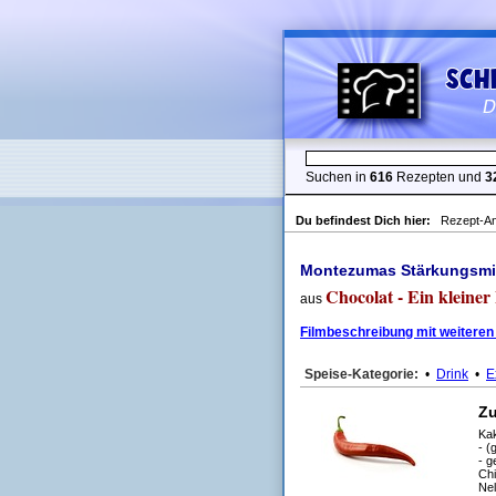
Suchen in
616
Rezepten und
3
Du befindest Dich hier:
Rezept-An
Montezumas Stärkungsmit
Chocolat - Ein kleiner
aus
Filmbeschreibung mit weiteren
Speise-Kategorie:
•
Drink
•
E
Zu
Ka
- (
- g
Chi
Ne