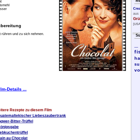
Re
t
ismehl
Cre
sser
aus
Grü
[USA
bereitung
 rühren und zu sich nehmen.
Su
_
fi
ha
su
vo
ilm-Details ...
itere Rezepte zu diesem Film
uatemaltekischer Liebeszaubertrank
ngwer-Bitter-Trüffel
önigsgabe
ebkuchentrüffel
ain au Chocolat