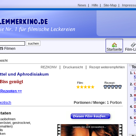
News
|
Hilfe
|
Site-Map
|
Impress
25
Filmen
Startseite
Film-L
sicht
|
|
To
REZKONV
Druckansicht
Rezept weiterempfehlen
1.
L
tel und Aphrodisiakum
K
 Biss genügt
1
Film:
Rezept:
2.
C
V
 Rezepten >>
2
3.
R
R
xotisch
Portionen / Menge:
1 Portion
3
4.
D
K
taten
0
5.
K
kaobohnen
C
geröstet, gestrocknet,
1
emahlen)
lis
lken