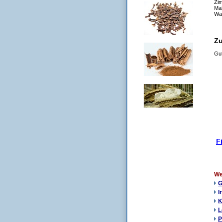
Zim
Ma
Wa
Zu
Gut
F
We
G
I
K
L
P