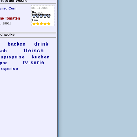
zept der Woche
01.04.2009
amed Corn
Rezept:
ne Tomaten
Film:
, 1991]
chwolke
backen
drink
fleisch
sch
uptspeise
kuchen
tv-serie
ppe
rspeise