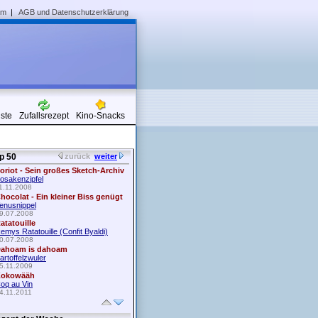
um
|
AGB und Datenschutzerklärung
iste
Zufallsrezept
Kino-Snacks
p 50
zurück
weiter
oriot - Sein großes Sketch-Archiv
osakenzipfel
1.11.2008
hocolat - Ein kleiner Biss genügt
enusnippel
9.07.2008
atatouille
emys Ratatouille (Confit Byaldi)
0.07.2008
ahoam is dahoam
artoffelzwuler
5.11.2009
okowääh
oq au Vin
4.11.2011