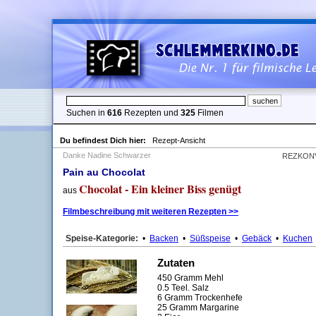
Suchen in
616
Rezepten und
325
Filmen
Du befindest Dich hier:
Rezept-Ansicht
Danke Nadine Schwarzer
REZKON
Pain au Chocolat
Chocolat - Ein kleiner Biss genügt
aus
Filmbeschreibung mit weiteren Rezepten >>
Speise-Kategorie:
•
Backen
•
Süßspeise
•
Gebäck
•
Kuchen
Zutaten
450 Gramm Mehl
0.5 Teel. Salz
6 Gramm Trockenhefe
25 Gramm Margarine