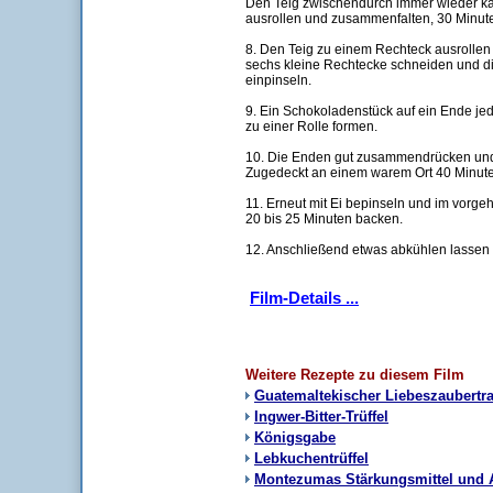
Den Teig zwischendurch immer wieder ka
ausrollen und zusammenfalten, 30 Minuten
8. Den Teig zu einem Rechteck ausrollen 
sechs kleine Rechtecke schneiden und die
einpinseln.
9. Ein Schokoladenstück auf ein Ende je
zu einer Rolle formen.
10. Die Enden gut zusammendrücken und a
Zugedeckt an einem warem Ort 40 Minut
11. Erneut mit Ei bepinseln und im vorge
20 bis 25 Minuten backen.
12. Anschließend etwas abkühlen lassen 
Film-Details ...
Weitere Rezepte zu diesem Film
Guatemaltekischer Liebeszaubertr
Ingwer-Bitter-Trüffel
Königsgabe
Lebkuchentrüffel
Montezumas Stärkungsmittel und 