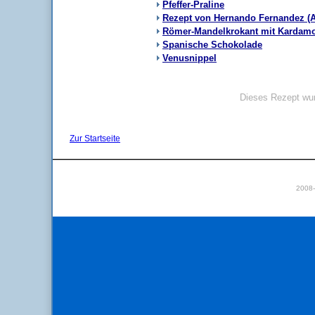
Pfeffer-Praline
Rezept von Hernando Fernandez (A
Römer-Mandelkrokant mit Kardam
Spanische Schokolade
Venusnippel
Dieses Rezept wur
Zur Startseite
2008