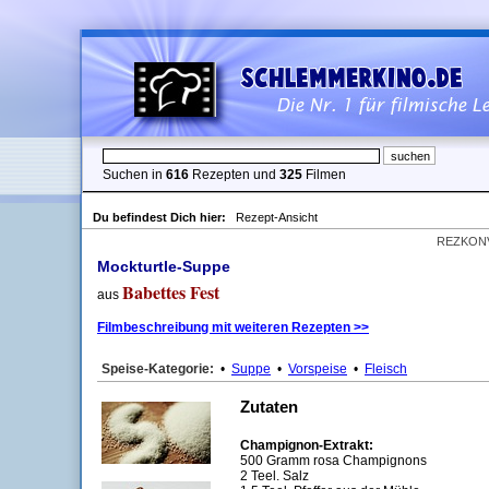
Suchen in
616
Rezepten und
325
Filmen
Du befindest Dich hier:
Rezept-Ansicht
REZKON
Mockturtle-Suppe
Babettes Fest
aus
Filmbeschreibung mit weiteren Rezepten >>
Speise-Kategorie:
•
Suppe
•
Vorspeise
•
Fleisch
Zutaten
Champignon-Extrakt:
500 Gramm rosa Champignons
2 Teel. Salz