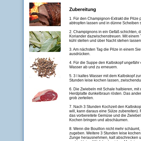
Zubereitung
1. Für den Champignon-Extrakt die Pilze p
abtropfen lassen und in dünne Scheiben 
2. Champignons in ein Gefäß schichten, da
Koriander dazwischenstreuen. Mit einem 
kühl stellen und über Nacht stehen lassen
3. Am nächsten Tag die Pilze in einem Sie
ausdrücken.
4. Für die Suppe den Kalbskopf ungefähr
Wasser ab und zu erneuern.
5. 3 l kaltes Wasser mit dem Kalbskopf z
Stunden leise kochen lassen, zwischend
6. Die Zwiebeln mit Schale halbieren, mit 
Herdplatte dunkelbraun rösten. Das and
grob zerteilen.
7. Nach 3 Stunden Kochzeit den Kalbsko
will, kann daraus eine Sülze zubereiten).
das vorbereitete Gemüse und die Zwiebel
Kochen bringen und abschäumen.
8. Wenn die Bouillon nicht mehr schäumt,
zugeben. Weitere 3 Stunden leise kochen
Zunge herausnehmen, kalt abschrecken u