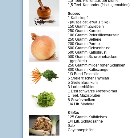
1,5 Teel. Pfeffer aus der Mühle
1,5 Teel. Koriander (frisch gemahlen)
Suppe:
1 Kalbskopf
- (ausgelöst, etwa 1,5 kg)
150 Gramm Zwiebeln
250 Gramm Karotten
100 Gramm Petersilienwurzeln
250 Gramm Sellerie
200 Gramm Porree
500 Gramm Ochsenbrust
500 Gramm Kalbsbrust
500 Gramm Schweinebacken
- (gepökelt)
250 Gramm milder roher Schinken
800 Gramm Kalbszunge
1/3 Bund Petersilie
5 Stiele frischer Thymian
5 Stiele Basilikum
3 Lorbeerblätter
1 Essl schwarze Pfefferkörner
1 Teel. Mazisblüten
8 Gewürznelken
1/4 Litr. Madeira
Klöße:
125 Gramm Kalbfleisch
1/4 Litr. Schlagsahne
Salz
Cayennepfeffer