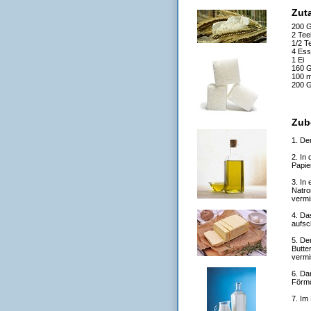
Zut
200 
2 Tee
1/2 T
4 Ess
1 Ei
160 
100 m
200 G
Zub
1. De
2. In
Papie
3. In
Natro
vermi
4. Da
aufsc
5. De
Butte
vermi
6. Da
Förmc
7. Im