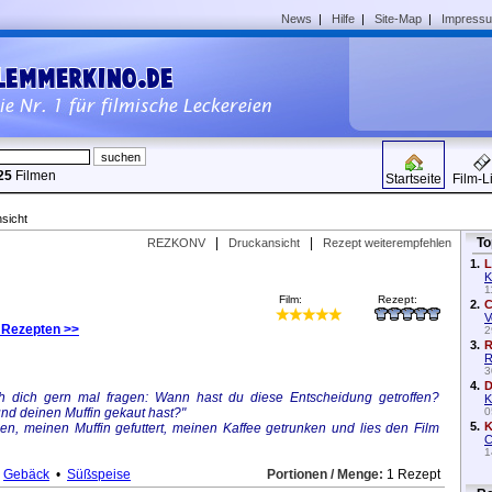
News
|
Hilfe
|
Site-Map
|
Impress
25
Filmen
Startseite
Film-L
sicht
|
|
To
REZKONV
Druckansicht
Rezept weiterempfehlen
1.
L
K
1
Film:
Rezept:
2.
C
V
 Rezepten >>
2
3.
R
R
3
4.
D
ch dich gern mal fragen: Wann hast du diese Entscheidung getroffen?
K
d deinen Muffin gekaut hast?"
0
5.
K
sen, meinen Muffin gefuttert, meinen Kaffee getrunken und lies den Film
C
1
•
Gebäck
•
Süßspeise
Portionen / Menge:
1 Rezept