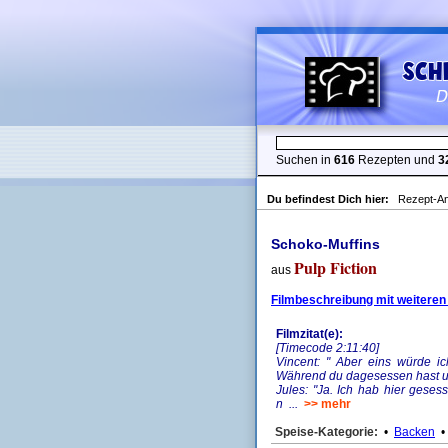
Suchen in
616
Rezepten und
3
Du befindest Dich hier:
Rezept-An
Schoko-Muffins
Pulp Fiction
aus
Filmbeschreibung mit weiteren
Filmzitat(e):
[Timecode 2:11:40]
Vincent: " Aber eins würde i
Während du dagesessen hast un
Jules: "Ja. Ich hab hier geses
n ...
>> mehr
Speise-Kategorie:
•
Backen