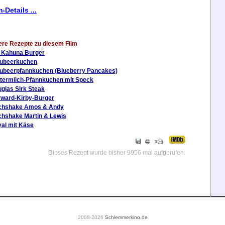
m-Details ...
ere Rezepte zu diesem Film
 Kahuna Burger
aubeerkuchen
ubeerpfannkuchen (Blueberry Pancakes)
termilch-Pfannkuchen mit Speck
glas Sirk Steak
ward-Kirby-Burger
lchshake Amos & Andy
chshake Martin & Lewis
al mit Käse
Dieses Rezept wurde bisher 9956 mal aufgerufen.
2008-2026
Schlemmerkino.de