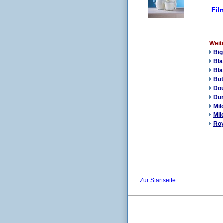
Fil
Weit
Big
Bl
Bla
But
Dou
Dur
Mi
Mil
Roy
Zur Startseite