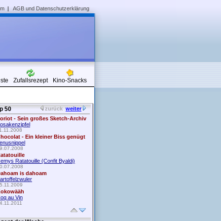
um
|
AGB und Datenschutzerklärung
iste
Zufallsrezept
Kino-Snacks
p 50
zurück
weiter
oriot - Sein großes Sketch-Archiv
osakenzipfel
1.11.2008
hocolat - Ein kleiner Biss genügt
enusnippel
9.07.2008
atatouille
emys Ratatouille (Confit Byaldi)
0.07.2008
ahoam is dahoam
artoffelzwuler
5.11.2009
okowääh
oq au Vin
4.11.2011