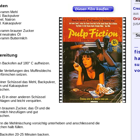
Re
aten
Cre
Gramm Mehl
aus
l. Backpulver
Grü
eel. Natron
l. Kakaopulver
[USA
Gramm brauner Zucker
l neutrales Öl
Su
ramm Buttermilch
_
fi
ereitung
h
n Backofen auf 180° C aufheizen.
su
vo
 die Vertiefungen des Muffinsblechs
rförmchen setzen.
 einer Schüssel das Mehl, Backpulver,
n und Kakaopulver
schen.
s Ei in einer anderen Schüssel
hlagen und leicht verquirlen.
n braunen Zucker, das Öl und die
rmilch hinzufügen und gut
schen.
nn die Mehlmischung vorsichtig unterheben und anschliessend die
hen halb füllen.
 Backofen 20-25 Minuten backen.