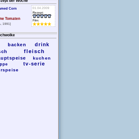
zept der Woche
01.04.2009
amed Corn
Rezept:
ne Tomaten
Film:
, 1991]
chwolke
backen
drink
fleisch
sch
auptspeise
kuchen
tv-serie
ppe
rspeise