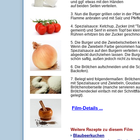
und ggf. etwas mit den Händen
auf beiden Seiten verteilen.
3. Nun die Burger grillen oder in der Pfan
Flamme anbraten und mit Salz und Pfeff
4. Spezialsauce: Ketchup, Zucker (mit "
gemeint) und Senf in einem Topf bei kle
Rühren erhitzen bis der Zucker geschmol
5. Die Burger und die Zwiebelscheiben ku
Wenn die Zwiebeln Farbe genommen hab
Spezialsauce auf den Burgern verteilen 
abgedeckt durchziehen lassen. Die Burge
schön saftig, außen jedoch nicht zu knusp
6. Die Brötchen aufschneiden und die Sch
Backofen).
7. Belegt wird folgendermaßen: Brötchenu
mit Spezialsauce und Zwiebeln, Goudas
Brötchenoberseite (manche servieren auc
Brötchendeckel einfach mit der Schnitt
gelegt).
Film-Details ...
Weitere Rezepte zu diesem Film
Blaubeerkuchen