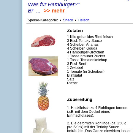
Was für Hamburger?"
Br ...
>> mehr
Speise-Kategorie:
•
Snack
•
Fleisch
Zutaten
1 Kilo gehacktes Rindfleisch
3 Essl. Teriaky-Sauce
4 Scheiben Ananas
4 Scheiben Gouda
4 Hamburger-Brötchen
1 Tasse brauner Zucker
1 Tasse Tomatenketchup
3 Essl. Senf
1 Zwiebel
1 Tomate (in Scheiben)
Blattsalat
Salz
Pfeffer
Zubereitung
1. Hackfleisch zu 4 Rohlingen formen
(z.B. mit dem Deckel eines
Einmachglases).
2. Die geformten Rohlinge (ca. 250 g
pro Stück) mit der Teriaky Sauce
beträufeln. Das Ganze einwirken lassen