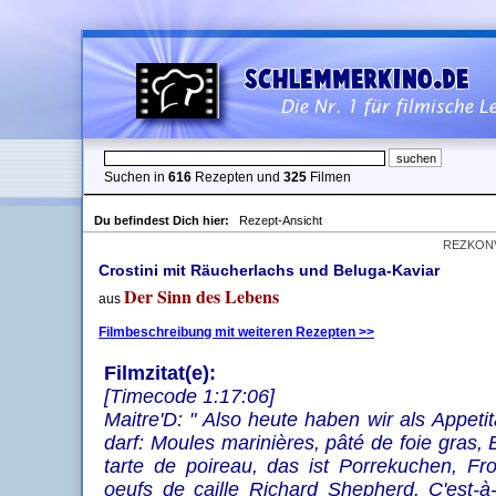
Suchen in
616
Rezepten und
325
Filmen
Du befindest Dich hier:
Rezept-Ansicht
REZKON
Crostini mit Räucherlachs und Beluga-Kaviar
Der Sinn des Lebens
aus
Filmbeschreibung mit weiteren Rezepten >>
Filmzitat(e):
[Timecode 1:17:06]
Maitre'D: " Also heute haben wir als Appeti
darf: Moules marinières, pâté de foie gras, 
tarte de poireau, das ist Porrekuchen, F
oeufs de caille Richard Shepherd. C'est-