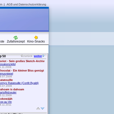
um
|
AGB und Datenschutzerklärung
iste
Zufallsrezept
Kino-Snacks
p 50
zurück
weiter
oriot - Sein großes Sketch-Archiv
osakenzipfel
1.11.2008
hocolat - Ein kleiner Biss genügt
enusnippel
9.07.2008
atatouille
emys Ratatouille (Confit Byaldi)
0.07.2008
ahoam is dahoam
artoffelzwuler
5.11.2009
okowääh
oq au Vin
4.11.2011