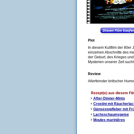
Plot
In diesem Kultfilm der 80e
einzelnen Abschnitte des me
der Geburt, des Krieges un
Mysterien unserer Zeit sucht,
Review
Allerfeinster britischer Hum
Rezept(e) aus diesem Fi
After-Dinner-Mints
Crostini mit Räucherla
Gänsestopfleber mit Frü
Lachsschaumspeise
Moules marinières