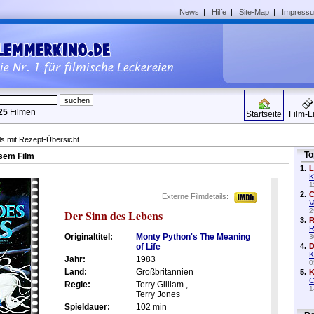
News
|
Hilfe
|
Site-Map
|
Impress
25
Filmen
Startseite
Film-L
ls mit Rezept-Übersicht
To
sem Film
1.
L
K
1
2.
C
Externe Filmdetails:
V
2
Der Sinn des Lebens
3.
R
R
Originaltitel:
Monty Python's The Meaning
3
of Life
4.
D
K
Jahr:
1983
0
Land:
Großbritannien
5.
K
C
Regie:
Terry Gilliam ,
1
Terry Jones
Spieldauer:
102 min