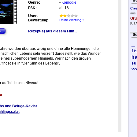
Re
Genre:
•
Komödie
FSK:
ab 16
Cre
aus
User-
Grü
Bewertung:
Deine Wertung ?
[USA
Rezept(e) aus diesem Film...
Su
_
r Jahre werden überaus witzig und ohne alle Hemmungen die
fi
nschlichen Lebens sehr verzerrt dargestellt, wie das Wunder
h
d eines supermodernen Himmels. Wer nach den großen
su
 findet sie in "Der Sinn des Lebens".
vo
or auf höchstem Niveau!
lm
chs und Beluga-Kaviar
hlingssalat