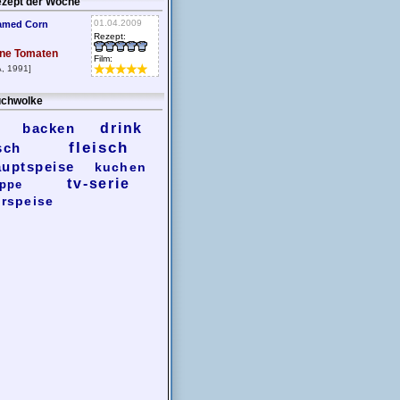
zept der Woche
01.04.2009
amed Corn
Rezept:
ne Tomaten
Film:
, 1991]
chwolke
backen
drink
fleisch
sch
auptspeise
kuchen
tv-serie
ppe
rspeise