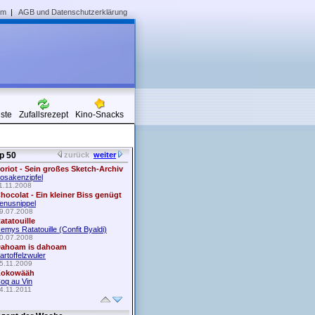
um
|
AGB und Datenschutzerklärung
iste
Zufallsrezept
Kino-Snacks
p 50
zurück
weiter
oriot - Sein großes Sketch-Archiv
osakenzipfel
1.11.2008
hocolat - Ein kleiner Biss genügt
enusnippel
9.07.2008
atatouille
emys Ratatouille (Confit Byaldi)
0.07.2008
ahoam is dahoam
artoffelzwuler
5.11.2009
okowääh
oq au Vin
4.11.2011