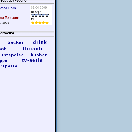
zept der Woche
01.04.2009
amed Corn
Rezept:
ne Tomaten
Film:
, 1991]
chwolke
backen
drink
fleisch
sch
uptspeise
kuchen
tv-serie
ppe
rspeise