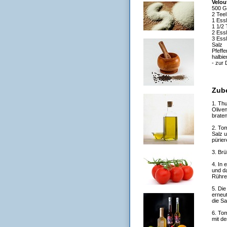
Velou
500 G
2 Tee
1 Essl
1 1/2
2 Essl
3 Essl
Salz
Pfeffe
halbie
- zur
Zub
1. Thu
Oliven
braten
2. To
Salz u
pürier
3. Br
4. In 
und da
Rühre
5. Di
erneut
die Sa
6. To
mit de