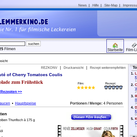
News
|
Hilfe
|
Site-Map
|
Impress
25
Filmen
Startseite
Film-L
sicht
|
|
To
REZKONV
Druckansicht
Rezept weiterempfehlen
1.
L
uté of Cherry Tomatoes Coulis
K
kolade zum Frühstück
1
Film:
Rezept:
2.
C
V
 Rezepten >>
2
3.
R
R
aucen
•
Hauptspeise
Portionen / Menge:
4 Personen
3
4.
D
K
aten
0
5.
K
eiben Thunfisch à 175 g
C
1
r
öl