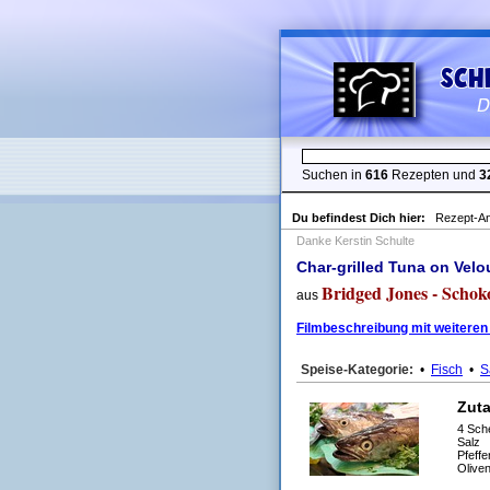
Suchen in
616
Rezepten und
3
Du befindest Dich hier:
Rezept-An
Danke Kerstin Schulte
Char-grilled Tuna on Velo
Bridged Jones - Scho
aus
Filmbeschreibung mit weiteren
Speise-Kategorie:
•
Fisch
•
S
Zut
4 Sch
Salz
Pfeffe
Oliven