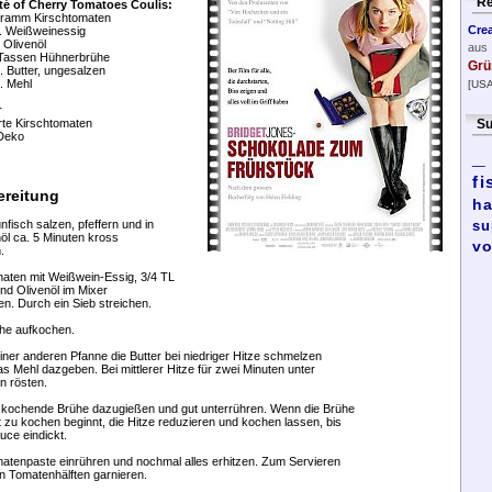
Re
té of Cherry Tomatoes Coulis:
ramm Kirschtomaten
Cre
l. Weißweinessig
 Olivenöl
aus
 Tassen Hühnerbrühe
Grü
. Butter, ungesalzen
. Mehl
[USA
r
rte Kirschtomaten
Su
 Deko
_
fi
ereitung
ha
nfisch salzen, pfeffern und in
su
öl ca. 5 Minuten kross
vo
.
maten mit Weißwein-Essig, 3/4 TL
nd Olivenöl im Mixer
en. Durch ein Sieb streichen.
ühe aufkochen.
einer anderen Pfanne die Butter bei niedriger Hitze schmelzen
s Mehl dazgeben. Bei mittlerer Hitze für zwei Minuten unter
n rösten.
e kochende Brühe dazugießen und gut unterrühren. Wenn die Brühe
 zu kochen beginnt, die Hitze reduzieren und kochen lassen, bis
uce eindickt.
matenpaste einrühren und nochmal alles erhitzen. Zum Servieren
n Tomatenhälften garnieren.