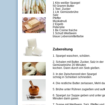
1 Kilo weißer Spargel
50 Gramm Butter
1 Teel. Zucker
1 Litr. Gemüsebrühe
Salz
Pfeffer
Muskatnuß
2 Eigelb
Petersilie
1 Be Creme fraiche
1 Schuß Weißwein
blaue Lebensmittelfarbe
Zubereitung
1. Spargel waschen, schälen.
2. Schalen mit Butter, Zucker, Salz in der
Gemüsebrühe 20 Minuten
kochen. Dann durch ein Sieb gießen.
3. In der Zwischenzeit den Spargel
schräg in Scheiben schneiden.
4. Die restliche Butter zerlassen, Mehl d
5. Brühe unter Rühren zugießen und auf
6. Spargel zur Suppe geben und unter g
Minuten darin garen.
7. Suppe mit Weißwein, Salz, Pfeffer un