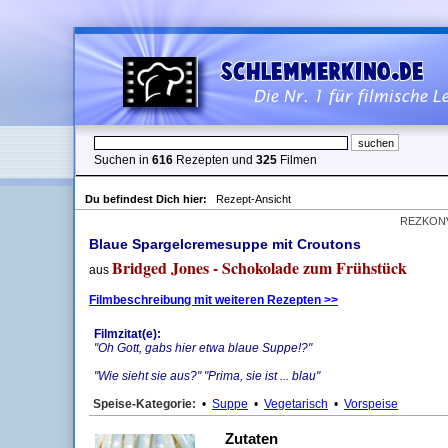
Suchen in
616
Rezepten und
325
Filmen
Du befindest Dich hier:
Rezept-Ansicht
REZKON
Blaue Spargelcremesuppe mit Croutons
Bridged Jones - Schokolade zum Frühstück
aus
Filmbeschreibung mit weiteren Rezepten >>
Filmzitat(e):
"Oh Gott, gabs hier etwa blaue Suppe!?"
"Wie sieht sie aus?" "Prima, sie ist ... blau"
Speise-Kategorie:
•
Suppe
•
Vegetarisch
•
Vorspeise
Zutaten