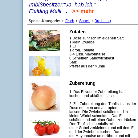
Imbißbesitzer:"Ja, hab ich."
Fielding Melli ...
>> mehr
Speise-Kategorie:
•
Fisch
•
Snack
•
Brotbelag
Zutaten
1 Dose Tunfisch im eigenen Saft
1 klein. Zwiebel
1 Ei
1 groß. Tomate
3-4 Essl. Mayonnaise
8 Scheiben Sandwichtoast
Salz
Pfeffer aus der Mühle
Zubereitung
1. Das Ei vor der Zubereitung hart
kochen und abkühlen lassen.
2. Zur Zubereitung den Tunfisch aus der
Dose nehmen und abtropfen
lassen. Die Zwiebel schälen und in
kleine Würfel schneiden. Das Ei
schälen und mit einer Gabel zerdrücken.
Den Tunfisch ebenfalls mit
einer Gabel zerkleinern und mit dem Ei
und der Zwiebel mischen. Dann
die Mayonnaise unterrühren und mit