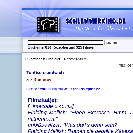
Suchen in
616
Rezepten und
325
Filmen
Du befindest Dich hier:
Rezept-Ansicht
REZKON
Tunfischsandwich
Bananas
aus
Filmbeschreibung mit weiteren Rezepten >>
Filmzitat(e):
[Timecode 0:45.42]
Fielding Mellish: "Einen Expresso. Hmm.
mitnehmen."
Imbißbesitzer: "Was darf's denn sein?"
Fielding Mellish: "Haben sie gegrillte Käse