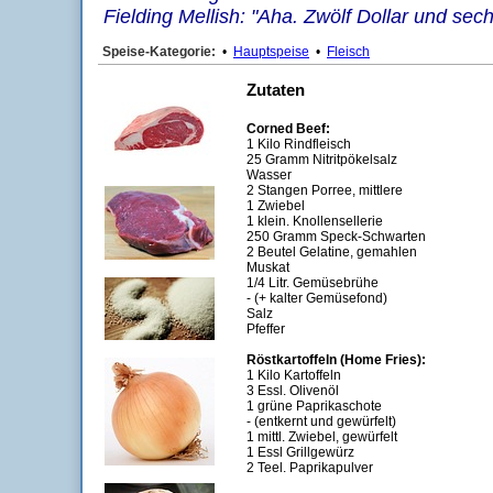
Fielding Mellish: "Aha. Zwölf Dollar und sec
Speise-Kategorie:
•
Hauptspeise
•
Fleisch
Zutaten
Corned Beef:
1 Kilo Rindfleisch
25 Gramm Nitritpökelsalz
Wasser
2 Stangen Porree, mittlere
1 Zwiebel
1 klein. Knollensellerie
250 Gramm Speck-Schwarten
2 Beutel Gelatine, gemahlen
Muskat
1/4 Litr. Gemüsebrühe
- (+ kalter Gemüsefond)
Salz
Pfeffer
Röstkartoffeln (Home Fries):
1 Kilo Kartoffeln
3 Essl. Olivenöl
1 grüne Paprikaschote
- (entkernt und gewürfelt)
1 mittl. Zwiebel, gewürfelt
1 Essl Grillgewürz
2 Teel. Paprikapulver