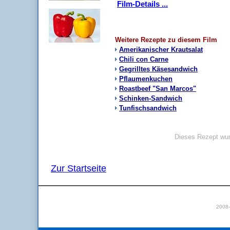
Film-Details ...
Weitere Rezepte zu diesem Film
Amerikanischer Krautsalat
Chili con Carne
Gegrilltes Käsesandwich
Pflaumenkuchen
Roastbeef "San Marcos"
Schinken-Sandwich
Tunfischsandwich
Dieses Rezept wur
Zur Startseite
2008