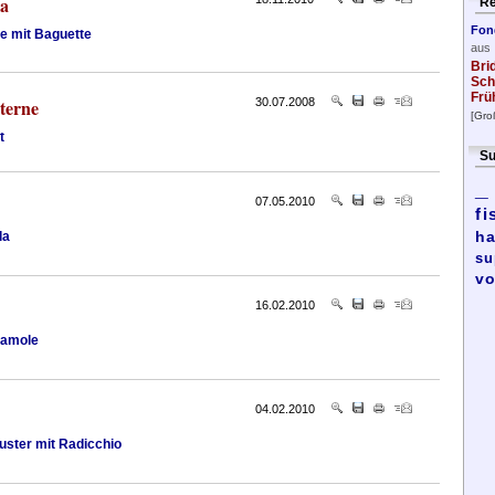
ia
Re
Fon
e mit Baguette
aus
Bri
Sch
Frü
terne
30.07.2008
[Gro
t
Su
_
07.05.2010
fi
ha
la
su
vo
16.02.2010
camole
04.02.2010
ster mit Radicchio