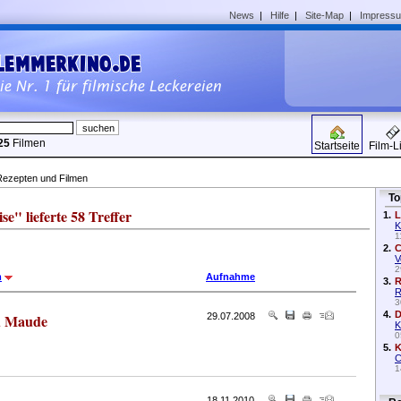
News
|
Hilfe
|
Site-Map
|
Impress
25
Filmen
Startseite
Film-L
Rezepten und Filmen
To
" lieferte 58 Treffer
1.
L
K
1
2.
C
V
2
m
Aufnahme
3.
R
R
3
4.
D
d Maude
29.07.2008
K
0
5.
K
C
1
18.11.2010