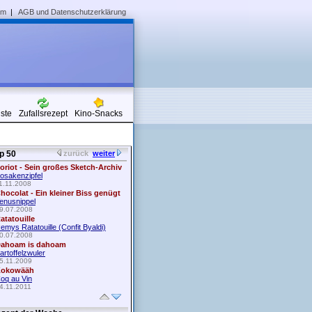
um
|
AGB und Datenschutzerklärung
iste
Zufallsrezept
Kino-Snacks
p 50
zurück
weiter
oriot - Sein großes Sketch-Archiv
osakenzipfel
1.11.2008
hocolat - Ein kleiner Biss genügt
enusnippel
9.07.2008
atatouille
emys Ratatouille (Confit Byaldi)
0.07.2008
ahoam is dahoam
artoffelzwuler
5.11.2009
okowääh
oq au Vin
4.11.2011