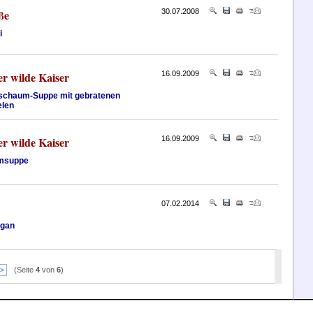
ße
30.07.2008
i
er wilde Kaiser
16.09.2009
schaum-Suppe mit gebratenen
elen
er wilde Kaiser
16.09.2009
msuppe
07.02.2014
ngan
(Seite
4
von
6
)
>