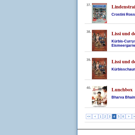
37.
Lindenstra
Crostini Ross
38.
Lissi und d
Kürbis-Curry
Eismeergarn
39.
Lissi und d
Kürbisschau
40.
Lunchbox
Bharva Bhai
<<
<
1
2
3
4
5
6
>
>