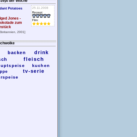
zept der Woche
25.11.2008
dant Potatoes
Rezept:
dged Jones -
Film:
okolade zum
hstück
ßbritannien, 2001]
chwolke
backen
drink
fleisch
sch
uptspeise
kuchen
tv-serie
ppe
rspeise