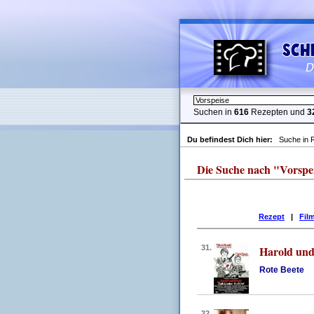
Suchen in
616
Rezepten und
3
Du befindest Dich hier:
Suche in 
Die Suche nach "Vorspeise
Rezept
|
Fil
31.
Harold un
Rote Beete
32.