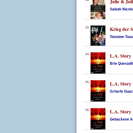
Julie & Jul
Salade Niçois
33.
Krieg der S
Tatooine Toas
34.
L.A. Story
Brie Quesadil
35.
L.A. Story
Scharfe Gua
36.
L.A. Story
Gebackene Au