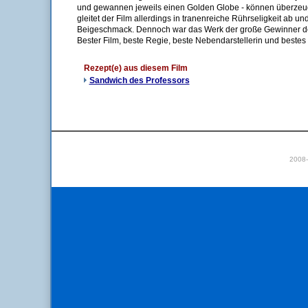
und gewannen jeweils einen Golden Globe - können überzeug
gleitet der Film allerdings in tranenreiche Rührseligkeit ab und
Beigeschmack. Dennoch war das Werk der große Gewinner de
Bester Film, beste Regie, beste Nebendarstellerin und bestes
Rezept(e) aus diesem Film
Sandwich des Professors
2008