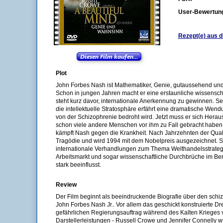
User-Bewertun
Rezept(e) aus d
Plot
John Forbes Nash ist Mathematiker, Genie, gutaussehend und
Schon in jungen Jahren macht er eine erstaunliche wissensch
steht kurz davor, internationale Anerkennung zu gewinnen. Se
die intellektuelle Stratosphäre erfährt eine dramatische Wend
von der Schizophrenie bedroht wird. Jetzt muss er sich Heraus
schon viele andere Menschen vor ihm zu Fall gebracht haben. M
kämpft Nash gegen die Krankheit. Nach Jahrzehnten der Qual 
Tragödie und wird 1994 mit dem Nobelpreis ausgezeichnet. 
internationale Verhandlungen zum Thema Welthandelsstrateg
Arbeitsmarkt und sogar wissenschaftliche Durchbrüche im Ber
stark beeinflusst.
Review
Der Film beginnt als beeindruckende Biografie über den schi
John Forbes Nash Jr.. Vor allem das geschickt konstruierte Dr
gefährlichen Regierungsauftrag während des Kalten Krieges ve
Darstellerleistungen - Russell Crowe und Jennifer Connelly w