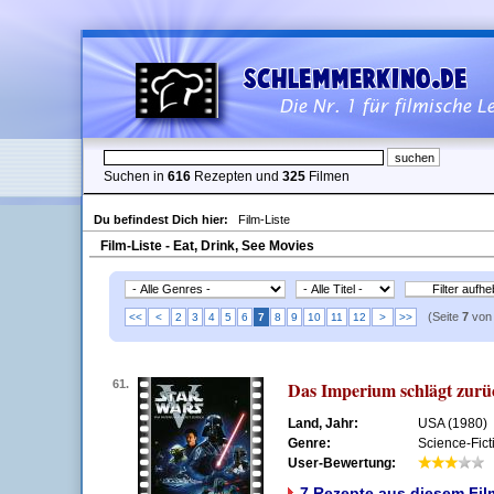
Suchen in
616
Rezepten und
325
Filmen
Du befindest Dich hier:
Film-Liste
Film-Liste - Eat, Drink, See Movies
(Seite
7
vo
<<
<
2
3
4
5
6
7
8
9
10
11
12
>
>>
61.
Das Imperium schlägt zurü
Land, Jahr:
USA (1980)
Genre:
Science-Fict
User-Bewertung:
7 Rezepte aus diesem Fil