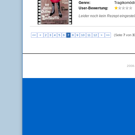
Genre:
Tragikomödi
User-Bewertung:
Leider noch kein Rezept eingestellt
(Seite
7
von
3
<<
<
2
3
4
5
6
7
8
9
10
11
12
>
>>
2008