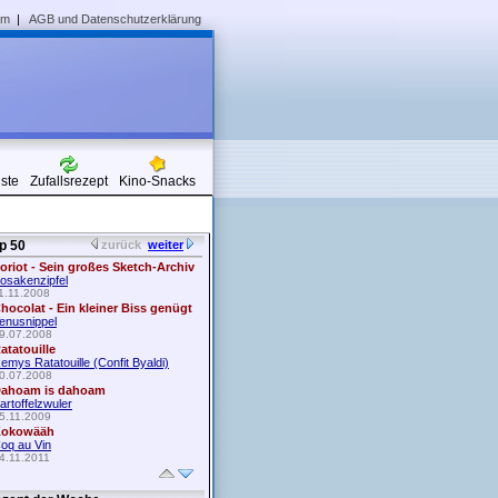
um
|
AGB und Datenschutzerklärung
iste
Zufallsrezept
Kino-Snacks
p 50
zurück
weiter
oriot - Sein großes Sketch-Archiv
osakenzipfel
1.11.2008
hocolat - Ein kleiner Biss genügt
enusnippel
9.07.2008
atatouille
emys Ratatouille (Confit Byaldi)
0.07.2008
ahoam is dahoam
artoffelzwuler
5.11.2009
okowääh
oq au Vin
4.11.2011