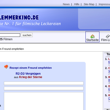
News
|
Hilfe
|
Site-Map
|
Impress
25
Filmen
Startseite
Film-L
em Freund empfehlen
To
1.
L
K
1
Rezept einem Freund empfehlen
2.
C
V
R2-D2-Vergnügen
2
Krieg der Sterne
aus
3.
R
R
3
4.
D
K
0
5.
K
C
1
t