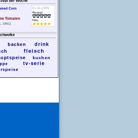
zept der Woche
01.04.2009
amed Corn
Rezept:
ne Tomaten
Film:
, 1991]
chwolke
backen
drink
fleisch
sch
auptspeise
kuchen
tv-serie
ppe
rspeise