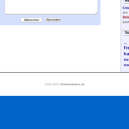
Re
Cre
aus
Grü
Abbrechen
[USA
Su
_
fi
h
su
vo
2008-2026
Schlemmerkino.de