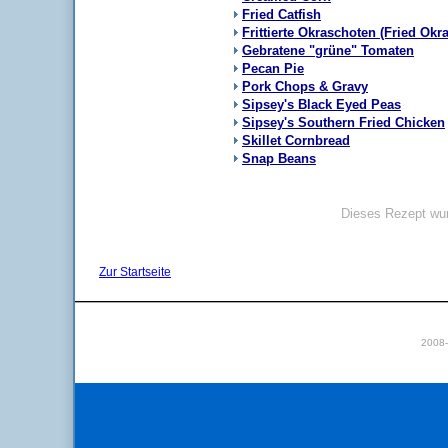
Fried Catfish
Frittierte Okraschoten (Fried Okra
Gebratene "grüne" Tomaten
Pecan Pie
Pork Chops & Gravy
Sipsey's Black Eyed Peas
Sipsey's Southern Fried Chicken
Skillet Cornbread
Snap Beans
Dieses Rezept wur
Zur Startseite
2008