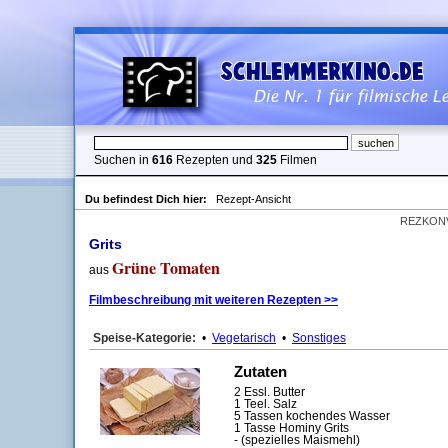
Suchen in
616
Rezepten und
325
Filmen
Du befindest Dich hier:
Rezept-Ansicht
REZKON
Grits
Grüne Tomaten
aus
Filmbeschreibung mit weiteren Rezepten >>
Speise-Kategorie:
•
Vegetarisch
•
Sonstiges
Zutaten
2 Essl. Butter
1 Teel. Salz
5 Tassen kochendes Wasser
1 Tasse Hominy Grits
- (spezielles Maismehl)