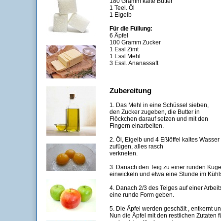
180 Gramm kalte Butter
1 Teel. Öl
1 Eigelb
Für die Füllung:
6 Äpfel
100 Gramm Zucker
1 Essl Zimt
1 Essl Mehl
3 Essl. Ananassaft
Zubereitung
1. Das Mehl in eine Schüssel sieben,
den Zucker zugeben, die Butter in
Flöckchen darauf setzen und mit den
Fingern einarbeiten.
2. Öl, Eigelb und 4 Eßlöffel kaltes Wasser
zufügen, alles rasch
verkneten.
3. Danach den Teig zu einer runden Kugel 
einwickeln und etwa eine Stunde im Kühl
4. Danach 2/3 des Teiges auf einer Arbeit
eine runde Form geben.
5. Die Äpfel werden geschält , entkernt u
Nun die Äpfel mit den restlichen Zutaten 