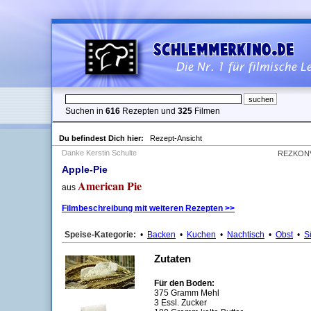
Suchen in
616
Rezepten und
325
Filmen
Du befindest Dich hier:
Rezept-Ansicht
Danke Kerstin Schulte
REZKON
Apple-Pie
American Pie
aus
Filmbeschreibung mit weiteren Rezepten >>
Speise-Kategorie:
•
Backen
•
Kuchen
•
Nachtisch
•
Obst
•
S
Zutaten
Für den Boden:
375 Gramm Mehl
3 Essl. Zucker