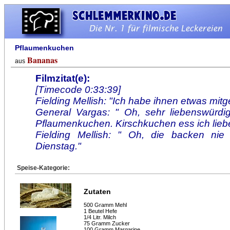
Pflaumenkuchen
Bananas
aus
Filmzitat(e):
[Timecode 0:33:39]
Fielding Mellish: "Ich habe ihnen etwas mitg
General Vargas: " Oh, sehr liebenswürdig
Pflaumenkuchen. Kirschkuchen ess ich liebe
Fielding Mellish: " Oh, die backen ni
Dienstag."
Speise-Kategorie:
Zutaten
500 Gramm Mehl
1 Beutel Hefe
1/4 Litr. Milch
75 Gramm Zucker
100 Gramm Margarine